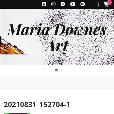
0
Maria Downes
Art
20210831_152704-1