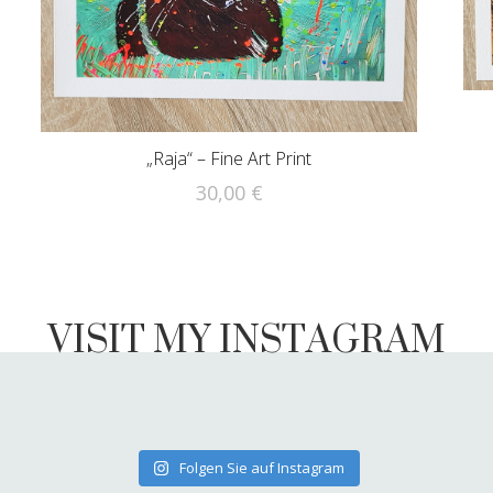
:
„Raja“ – Fine Art Print
30,00
€
Dieses
Produkt
weist
VISIT MY INSTAGRAM
mehrere
Varianten
auf.
Die
Optionen
können
auf
Folgen Sie auf Instagram
der