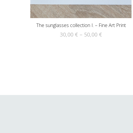
The sunglasses collection I. – Fine Art Print
Preisspanne
30,00
€
–
50,00
€
30,00 €
Dieses
bis
Produkt
50,00 €
weist
mehrere
Varianten
auf.
Die
Optionen
können
auf
der
Produktseite
gewählt