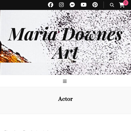
0
Maria Downes
Art
Actor