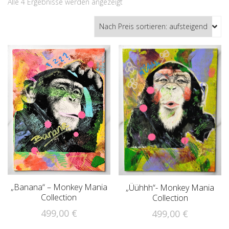
Nach
Alle 4 Ergebnisse werden angezeigt
Preis
sortiert:
aufsteigend
„Banana“ – Monkey Mania
„Üühhh“- Monkey Mania
Collection
Collection
499,00
€
499,00
€