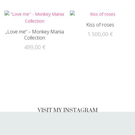
Kiss of roses
„Love me“ – Monkey Mania
1.500,00
€
Collection
499,00
€
VISIT MY INSTAGRAM