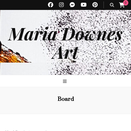
0
Maria Downes
Art
Board