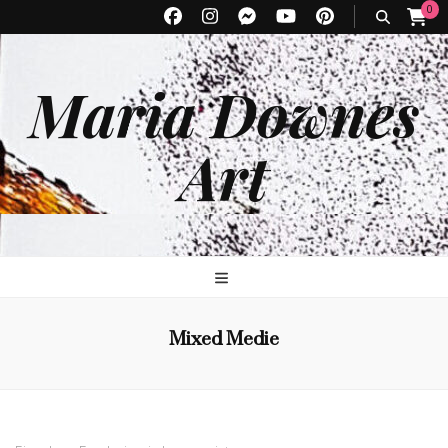
0
Maria Downes
Art
Mixed Medie