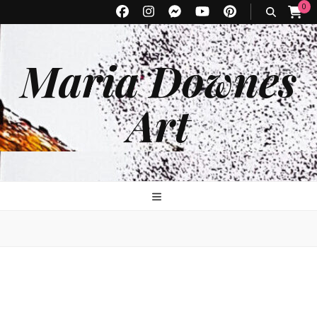
0
Maria Downes
Art