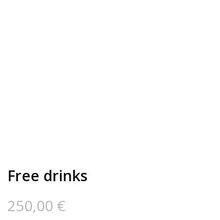
Free drinks
250,00
€