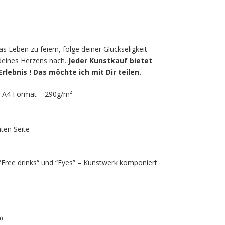
as Leben zu feiern, folge deiner Glückseligkeit
deines Herzens nach.
Jeder Kunstkauf bietet
rlebnis ! D
as möchte ich mit Dir teilen.
in A4 Format – 290g/m²
hten Seite
“”Free drinks“ und “Eyes” – Kunstwerk komponiert
)