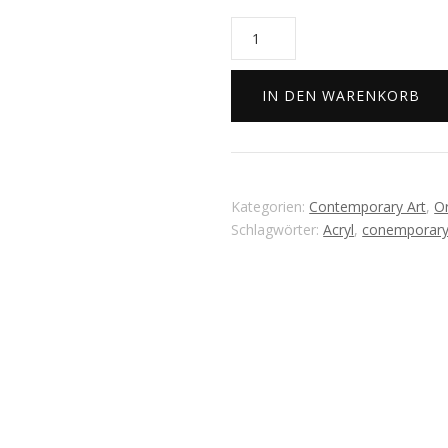
Smiley
crowd
Menge
IN DEN WARENKORB
Kategorien:
Contemporary Art
,
Or
Schlagwörter:
Acryl
,
conemporar