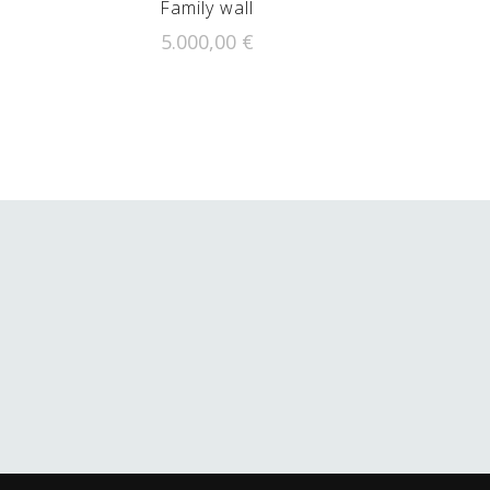
Family wall
5.000,00
€