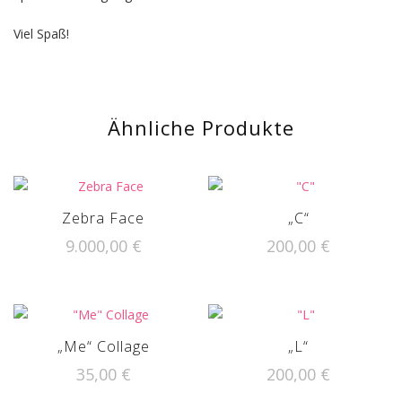
Viel Spaß!
Ähnliche Produkte
Zebra Face
„C“
9.000,00
€
200,00
€
„Me“ Collage
„L“
35,00
€
200,00
€