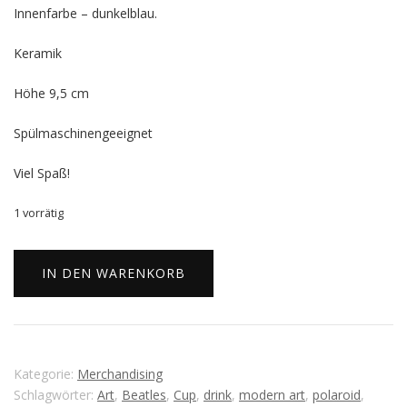
Innenfarbe – dunkelblau.
Keramik
Höhe 9,5 cm
Spülmaschinengeeignet
Viel Spaß!
1 vorrätig
The
Beatles
IN DEN WARENKORB
Panorama-
Tasse
Menge
Kategorie:
Merchandising
Schlagwörter:
Art
,
Beatles
,
Cup
,
drink
,
modern art
,
polaroid
,