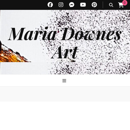
0
Maria Downes
Art