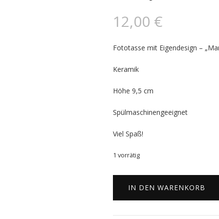
12,00
€
Fototasse mit Eigendesign – „Mar
Keramik
Höhe 9,5 cm
Spülmaschinengeeignet
Viel Spaß!
1 vorrätig
Marilyn
Monroe
IN DEN WARENKORB
Tasse
Menge